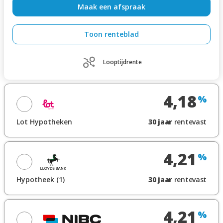
Maak een afspraak
Toon renteblad
Looptijdrente
4,18
%
Lot Hypotheken
30
jaar
rentevast
Maak een afspraak
4,21
%
Toon renteblad
Hypotheek (1)
30
jaar
rentevast
Looptijdrente
Maak een afspraak
4,21
%