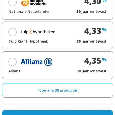
4,30
Toon renteblad
Nationale Nederlanden
30
jaar
rentevast
Looptijdrente
Maak een afspraak
4,33
%
Toon renteblad
Tulp Riant Hypotheek
30
jaar
rentevast
Looptijdrente
Maak een afspraak
4,35
%
Toon renteblad
Allianz
30
jaar
rentevast
Looptijdrente
Maak een afspraak
Toon alle 38 producten
Toon renteblad
Looptijdrente