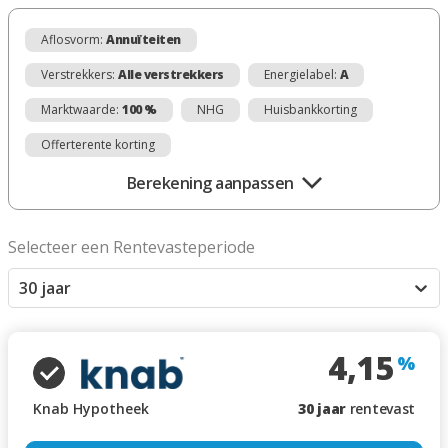
Aflosvorm:
Annuïteiten
Verstrekkers:
Alle verstrekkers
Energielabel:
A
Marktwaarde:
100 %
NHG
Huisbankkorting
Offerterente korting
Berekening aanpassen
Selecteer een Rentevasteperiode
30 jaar
4,15
%
Knab Hypotheek
30
jaar
rentevast