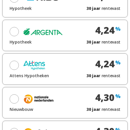
Toon renteblad
Hypotheek
30
jaar
rentevast
Looptijdrente
Maak een afspraak
4,24
%
Toon renteblad
Hypotheek
30
jaar
rentevast
Looptijdrente
Maak een afspraak
4,24
%
Toon renteblad
Attens Hypotheken
30
jaar
rentevast
Maak een afspraak
4,30
%
Toon renteblad
Nieuwbouw
30
jaar
rentevast
Looptijdrente
Maak een afspraak
%